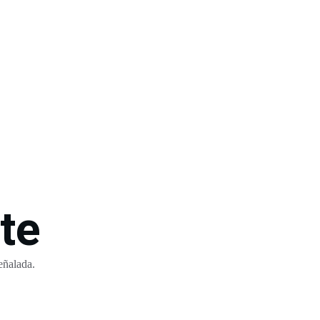
te
eñalada.