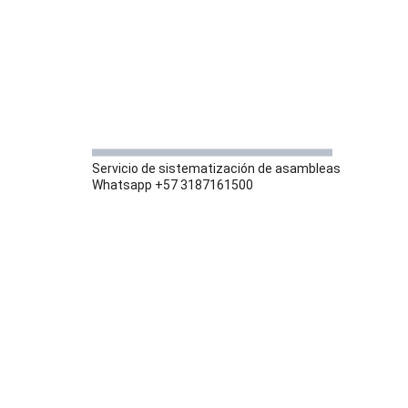
Servicio de sistematización de asambleas
Whatsapp +57 3187161500
SÍGUENOS
Estamos aquí para tu servicio